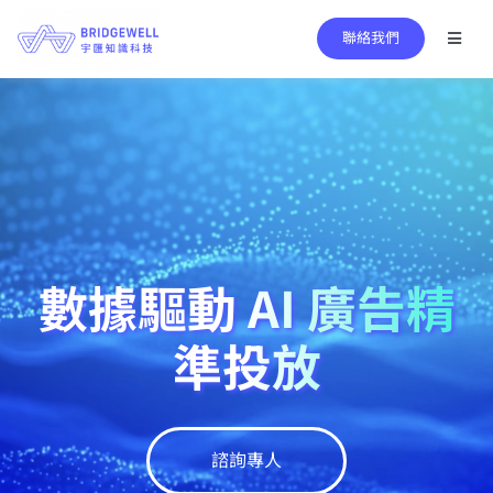
Skip
聯絡我們
to
Toggl
Naviga
content
Search
for:
服務項目
核心技術
數據驅動 AI 廣告精
成功案例
準投放
關於宇匯
資訊中心
諮詢專人
繁中