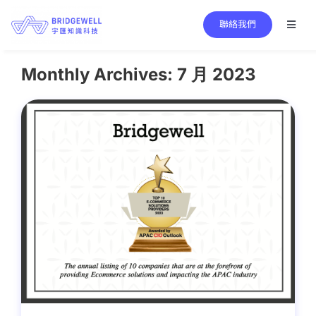
Skip
聯絡我們
to
Toggl
Naviga
content
Search
for:
Monthly Archives:
7 月 2023
服務項目
核心技術
成功案例
關於宇匯
資訊中心
繁中