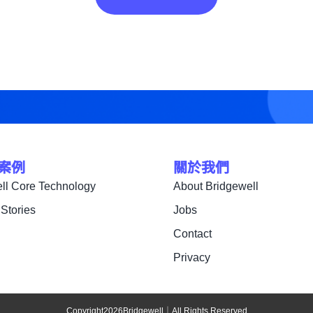
案例
關於我們
ll Core Technology
About Bridgewell
Stories
Jobs
Contact
Privacy
Copyright
2026
Bridgewell｜All Rights Reserved