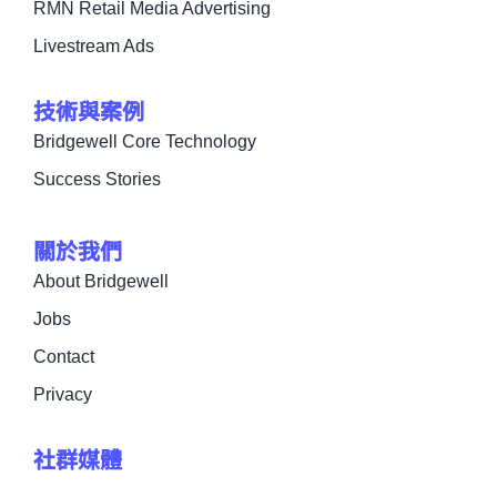
RMN Retail Media Advertising
Livestream Ads
技術與案例
Bridgewell Core Technology
Success Stories
關於我們
About Bridgewell
Jobs
Contact
Privacy
社群媒體