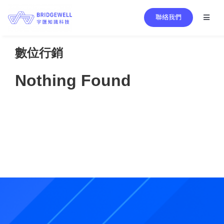
Skip
聯絡我們
to
Toggl
Naviga
content
Search
for:
數位行銷
Main Services
Nothing Found
Bridgewell Core Technology
Success Stories
News Center
About Bridgewell
EN