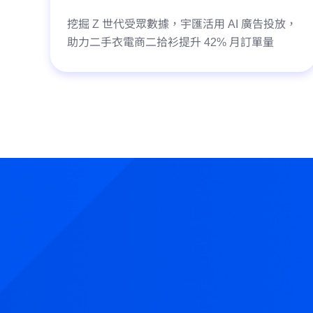
挖掘 Z 世代受眾數據，宇匯活用 AI 廣告投放，
助力二手衣電商二拾衫提升 42% 月訂單量